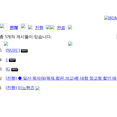
전체
진행
완료
총 5개의 게시물이 있습니다.
5
[NUFC]
4
1
3
[G
[진행]
◆ 일산 목자재(목재.합판.석고)류 대형 창고형 할인 
2
[진행]
이노핸즈
1